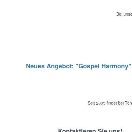
Bei unse
Folge
deiner
Leidenschaft
UNSER ANGEBOT
Neues Angebot: "Gospel Harmony"
Folge
deiner
Seit 2005 findet bei To
Leidenschaft
Kontaktieren Sie uns!