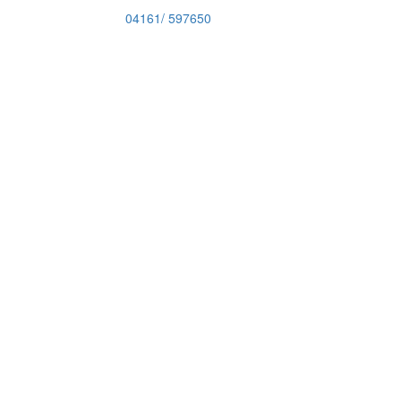
04161/ 597650
Unterricht
für
jedes Alter
UNSER ANGEBOT